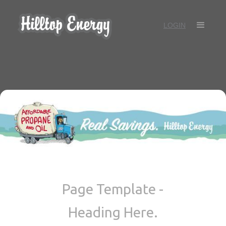
LOGIN
Page Template -
Heading Here.