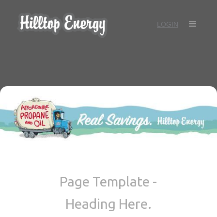
LOGIN
Page Template -
Heading Here.